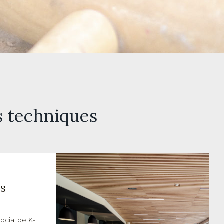
s techniques
ES
ocial de K-