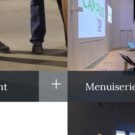
+
nt
Menuiseri