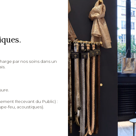
iques.
 charge par nos soins dans un
is.
sure.
sement Recevant du Public) :
upe-feu, acoustiques).