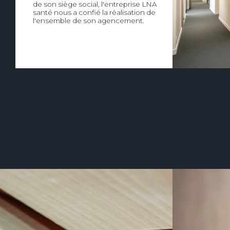
de son siège social, l'entreprise LNA
santé nous a confié la réalisation de
l'ensemble de son agencement.